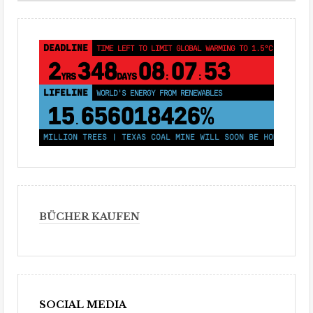
DEADLINE
TIME LEFT TO LIMIT GLOBAL WARMING TO 1.5°C
2
348
08
07
53
YRS
DAYS
:
:
LIFELINE
WORLD'S ENERGY FROM RENEWABLES
15
656018426%
.
ANT 250 MILLION TREES | TEXAS COAL MINE WILL SOON BE HOME TO A 1
BÜCHER KAUFEN
SOCIAL MEDIA