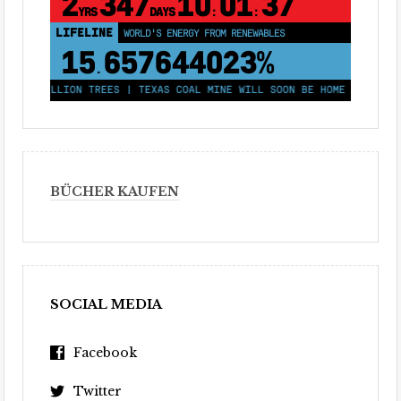
2
347
10
01
37
YRS
DAYS
:
:
LIFELINE
LAND PROTECTED BY INDIGENOUS PEOPLE
43,500,000
km²
 250 MILLION TREES | TEXAS COAL MINE WILL SOON BE HOME TO A 1.2G
BÜCHER KAUFEN
SOCIAL MEDIA
Facebook
Twitter