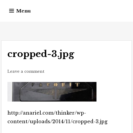
Skip
Menu
to
content
Guido Kniesel
Autor von Spannungsliteratur
cropped-3.jpg
Leave a comment
http://anariel.com/thinker/wp-
content/uploads/2014/11/cropped-3.jpg