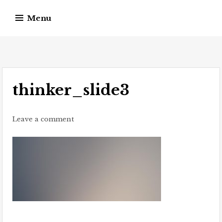
Skip
Menu
to
content
Guido Kniesel
Autor von Spannungsliteratur
thinker_slide3
Leave a comment