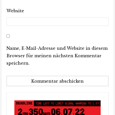
Website
Name, E-Mail-Adresse und Website in diesem
Browser für meinen nächsten Kommentar
speichern.
DEADLINE
TIME LEFT TO LIMIT GLOBAL WARMING TO 1.5°C
2
350
06
07
21
YRS
DAYS
:
: