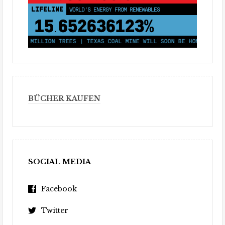
LIFELINE
WORLD'S ENERGY FROM RENEWABLES
15
652636128%
.
ANT 250 MILLION TREES | TEXAS COAL MINE WILL SOON BE HOME TO A 1
BÜCHER KAUFEN
SOCIAL MEDIA
Facebook
Twitter